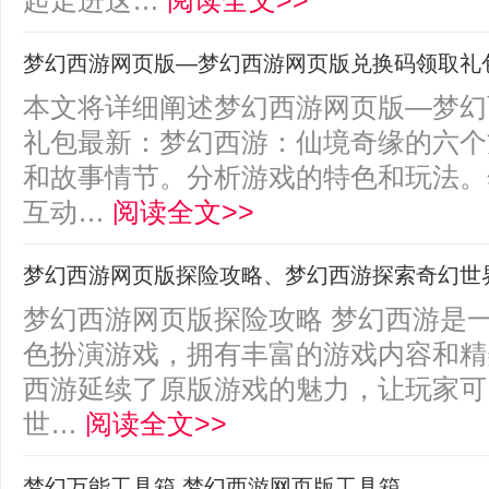
起走进这…
阅读全文>>
梦幻西游网页版—梦幻西游网页版兑换码领取礼
本文将详细阐述梦幻西游网页版—梦幻
礼包最新：梦幻西游：仙境奇缘的六个
和故事情节。分析游戏的特色和玩法。
互动…
阅读全文>>
梦幻西游网页版探险攻略、梦幻西游探索奇幻世
梦幻西游网页版探险攻略 梦幻西游是
色扮演游戏，拥有丰富的游戏内容和精
西游延续了原版游戏的魅力，让玩家可
世…
阅读全文>>
梦幻万能工具箱,梦幻西游网页版工具箱