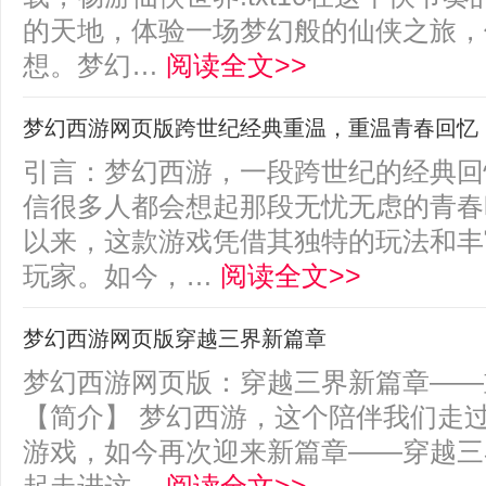
的天地，体验一场梦幻般的仙侠之旅，
想。梦幻…
阅读全文>>
梦幻西游网页版跨世纪经典重温，重温青春回忆
引言：梦幻西游，一段跨世纪的经典回
信很多人都会想起那段无忧无虑的青春时
以来，这款游戏凭借其独特的玩法和丰
玩家。如今，…
阅读全文>>
梦幻西游网页版穿越三界新篇章
梦幻西游网页版：穿越三界新篇章——
【简介】 梦幻西游，这个陪伴我们走
游戏，如今再次迎来新篇章——穿越三