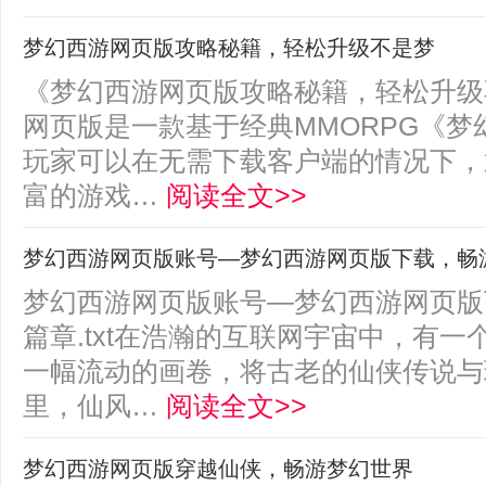
梦幻西游网页版攻略秘籍，轻松升级不是梦
《梦幻西游网页版攻略秘籍，轻松升级不
网页版是一款基于经典MMORPG《
玩家可以在无需下载客户端的情况下，
富的游戏…
阅读全文>>
梦幻西游网页版账号—梦幻西游网页版下载，畅
梦幻西游网页版账号—梦幻西游网页版
篇章.txt在浩瀚的互联网宇宙中，有
一幅流动的画卷，将古老的仙侠传说与
里，仙风…
阅读全文>>
梦幻西游网页版穿越仙侠，畅游梦幻世界