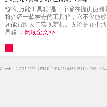
“梦幻万能工具箱”是一个旨在提供便
将介绍一款神奇的工具箱，它不仅能够
还能帮助人们实现梦想。无论是在生活
具箱…
阅读全文>>
1
Copyright
©
2018-2020
版权所有
关于我们
|
招聘信息
|
联系我们
|
网站