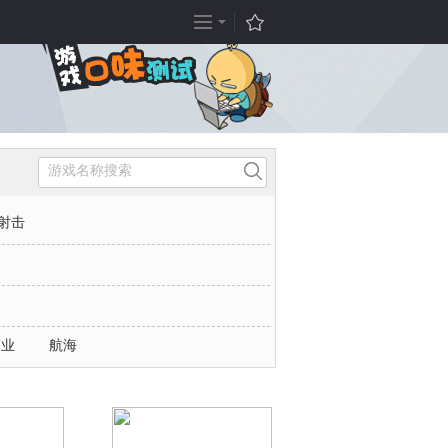
机游戏
其他
机新闻
手机游戏
机游戏
H5游戏
机攻略
H5游戏排行
射击
机图库
8
机工具
持
人支持
商业
航海