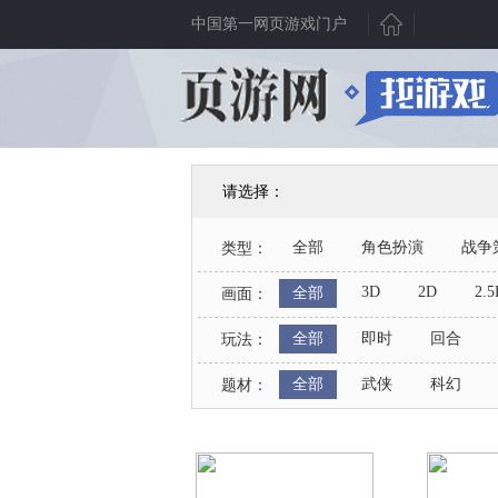
中国第一网页游戏门户
新游聚焦
产业动态
新游曝光
行业动态
新游点评
游戏资讯
请选择：
新游视频
数据分析
全部
角色扮演
战争
类型：
新游资讯
人物专访
8
3D
2D
2.5
全部
画面：
综合资讯
产业八卦
人支持
全部
即时
回合
玩法：
全部
武侠
科幻
题材：