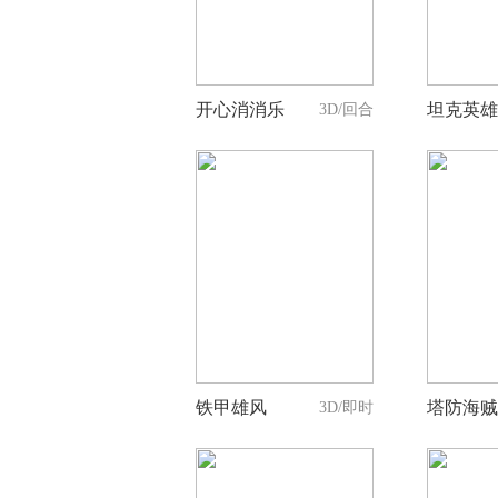
人支持
开心消消乐
坦克英雄
3D/回合
0
人支持
铁甲雄风
塔防海贼
3D/即时