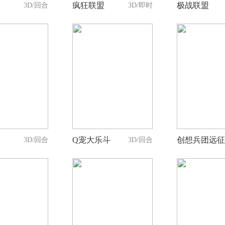
疯狂联盟
极战联盟
3D/回合
3D/即时
0
0
8
人支持
人支持
人支
Q宠大乐斗
创想兵团远征
3D/回合
3D/回合
0
3
0