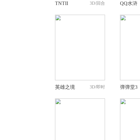
TNTII
QQ水浒
3D/回合
4
人支持
英雄之境
弹弹堂3
3D/即时
2