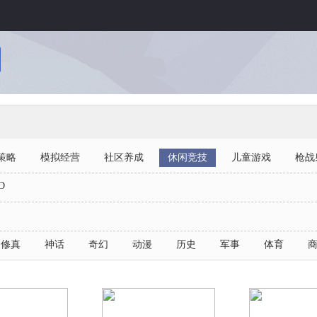
网页游戏
热门专区
单
游戏大全
斗罗大陆
单
发号中心
魔法王座
单
游戏排行
蓝月传奇
单
策略
模拟经营
社区养成
休闲竞技
儿童游戏
枪战
开服表
终结者2
单
8
26
8
D
开测表
龙神契约
单
人支持
人支持
人支
修真
神话
奇幻
动漫
历史
军事
体育