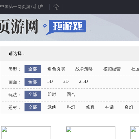
中国第一网页游戏门户
新游聚焦
产业动态
网页游戏
新游曝光
行业动态
游戏大全
新游点评
游戏资讯
发号中心
请选择：
新游视频
数据分析
游戏排行
全部
角色扮演
战争策略
模拟经营
社
类型：
新游资讯
人物专访
开服表
9
8
3D
2D
2.5D
全部
画面：
综合资讯
产业八卦
开测表
人支持
人支持
全部
即时
回合
玩法：
全部
武侠
科幻
修真
神话
奇幻
题材：