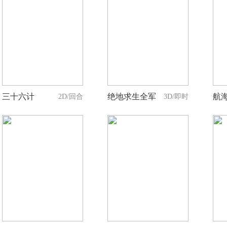
10
9
人支持
人支持
三十六计
绝地求生全军
航海
2D/回合
3D/即时
11
8
人支持
人支持