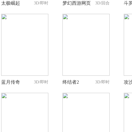
太极崛起
梦幻西游网页
斗
3D/即时
3D/回合
8
8
人支持
人支持
蓝月传奇
终结者2
攻
3D/即时
3D/即时
10
11